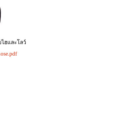
ายไฮและโลว์
hose.pdf